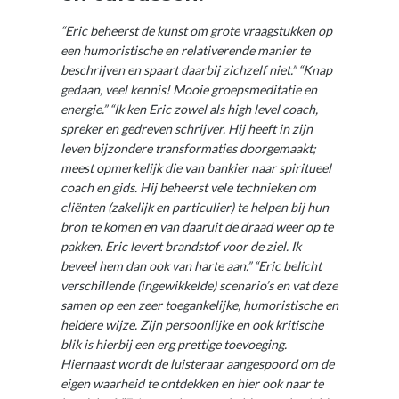
“Eric beheerst de kunst om grote vraagstukken op
een humoristische en relativerende manier te
beschrijven en spaart daarbij zichzelf niet.”
“Knap
gedaan, veel kennis! Mooie groepsmeditatie en
energie.”
“Ik ken Eric zowel als high level coach,
spreker en gedreven schrijver. Hij heeft in zijn
leven bijzondere transformaties doorgemaakt;
meest opmerkelijk die van bankier naar spiritueel
coach en gids. Hij beheerst vele technieken om
cliënten (zakelijk en particulier) te helpen bij hun
bron te komen en van daaruit de draad weer op te
pakken. Eric levert brandstof voor de ziel. Ik
beveel hem dan ook van harte aan.”
“Eric belicht
verschillende (ingewikkelde) scenario’s en vat deze
samen op een zeer toegankelijke, humoristische en
heldere wijze. Zijn persoonlijke en ook kritische
blik is hierbij een erg prettige toevoeging.
Hiernaast wordt de luisteraar aangespoord om de
eigen waarheid te ontdekken en hier ook naar te