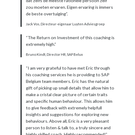
dat zelfs de meeste rationele persoon zelf
zou moeten ervaren. Eigen ervaring is immers
de beste overtuiging”.
Jack Vos, Directeur-eigenaar Luyten Adviesgroep
“The Return on Investment of this coaching is
extremely high.”
Bruno Kindt, Director HR, SAP Belux
“I am very grateful to have met Eric through
his coaching services he is providing to SAP
Belgium team members. Eric has the natural
gift of picking up small details that allow him to
make a cristal clear picture of certain traits
and specific human behaviour. This allows him
to give feedback with extremely helpfull
insights and suggestions for exploring new
behaviours. Above all, Eric is a very pleasant
person to listen & talk to, a truly sincere and
highly skilled coach. Highly recommended!”