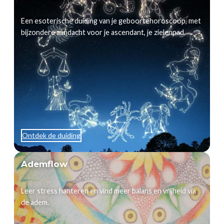
Een esoterische duiding van je geboortehoroscoop, met
bijzondere aandacht voor je ascendant, je zielenpad.
Ontdek de duiding
Ademflow
Leer stress hanteren en vind meer balans en vrijheid via
de adem.