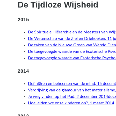
De Tijdloze Wijsheid
2015
De Spirituele Hiërarchie en de Meesters van Wij
De Wetenschap van de Ziel en Driehoeken, 11 j
De taken van de Nieuwe Groep van Wereld Dien
De toegevoegde waarde van de Esoterische Psyc
De toegevoegde waarde van Esoterische Psycholo
2014
Definiëren en beheersen van de mind, 15 decem
Verdrijving van de glamour van het materialism
Je weg vinden op het Pad, 2 december 2014doc
Hoe leiden we onze kinderen op?, 1 maart 2014