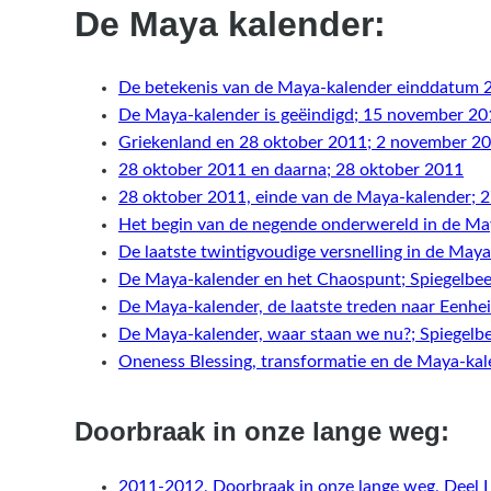
De Maya kalender:
artik
De betekenis van de Maya-kalender einddatum 
De Maya-kalender is geëindigd; 15 november 20
Griekenland en 28 oktober 2011; 2 november 2
28 oktober 2011 en daarna; 28 oktober 2011
28 oktober 2011, einde van de Maya-kalender; 
Het begin van de negende onderwereld in de May
De laatste twintigvoudige versnelling in de Maya
De Maya-kalender en het Chaospunt; Spiegelbee
De Maya-kalender, de laatste treden naar Eenhe
De Maya-kalender, waar staan we nu?; Spiegelb
Oneness Blessing, transformatie en de Maya-kal
Doorbraak in onze lange weg:
2011-2012, Doorbraak in onze lange weg, Deel I