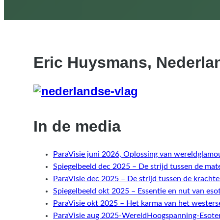
Eric Huysmans, Nederla
In de media
ParaVisie juni 2026, Oplossing van wereldglamo
Spiegelbeeld dec 2025 – De strijd tussen de mater
ParaVisie dec 2025 – De strijd tussen de krachte
Spiegelbeeld okt 2025 – Essentie en nut van eso
ParaVisie okt 2025 – Het karma van het westers
ParaVisie aug 2025-WereldHoogspanning-Esoteri