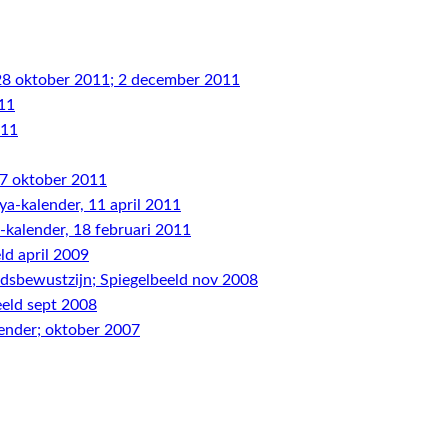
elen Maya kalender
28 oktober 2011; 2 december 2011
11
011
27 oktober 2011
a-kalender, 11 april 2011
-kalender, 18 februari 2011
ld april 2009
idsbewustzijn; Spiegelbeeld nov 2008
eeld sept 2008
ender; oktober 2007