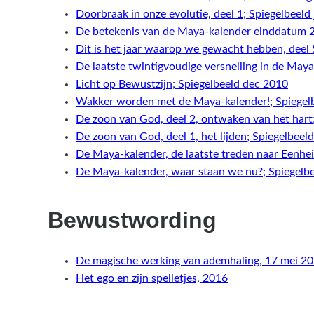
Doorbraak in onze evolutie, deel 1; Spiegelbeeld
De betekenis van de Maya-kalender einddatum 2
Dit is het jaar waarop we gewacht hebben, deel 
De laatste twintigvoudige versnelling in de Maya
Licht op Bewustzijn; Spiegelbeeld dec 2010
Wakker worden met de Maya-kalender!; Spiegelb
De zoon van God, deel 2, ontwaken van het hart
De zoon van God, deel 1, het lijden; Spiegelbeel
De Maya-kalender, de laatste treden naar Eenhe
De Maya-kalender, waar staan we nu?; Spiegelb
Bewustwording
De magische werking van ademhaling, 17 mei 2
Het ego en zijn spelletjes, 2016