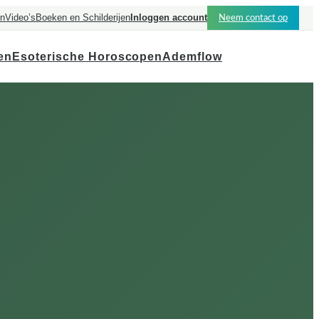
en
Video’s
Boeken en Schilderijen
Inloggen account
Neem contact op
en
Esoterische Horoscopen
Ademflow