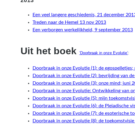
2013
Een veel langere geschiedenis, 21 december 201
Treden naar de Hemel 13 nov 2013
Een verborgen werkelijkheid, 9 september 2013
Uit het boek
‘Doorbraak in onze Evolutie’
:
Doorbraak in onze Evolutie (1): de egospelletjes
Doorbraak in onze Evolutie (2): bevrijding van de
Doorbraak in onze Evolutie (3): onze mind; juni 
Doorbraak in onze Evolutie: Ontwikkeling van on
Doorbraak in onze Evolutie (5): mijn toekomstvisi
Doorbraak in onze Evolutie (6): de Pleiadische 
Doorbraak in onze Evolutie (7): de esoterische t
Doorbraak in onze Evolutie (8): de toekomstvisie