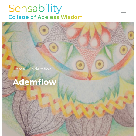
Sensability
Ga
naar
College of Ageless Wisdom
de
inhoud
Home
›
Ademflow
Ademflow