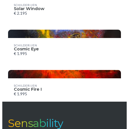
SCHILDERIJEN
Solar Window
€ 2.195
Title
*
Your review
SCHILDERIJEN
Cosmic Eye
€ 1.995
Submit Review
SCHILDERIJEN
Cosmic Fire I
€ 1.995
Thanks for your review!
We are processing it and it will appear on the store soon.
Sensability