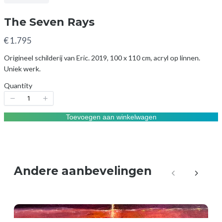
The Seven Rays
N
€ 1.795
u
Origineel schilderij van Eric. 2019, 100 x 110 cm, acryl op linnen.
Uniek werk.
Quantity
Toevoegen aan winkelwagen
Toevoegen aan winkelwagen
Write a review
Andere aanbevelingen
Vorige
Volgen
Your rating