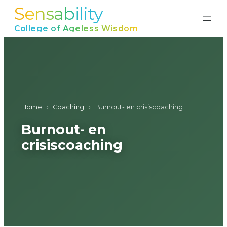
Sensability
Ga
naar
College of Ageless Wisdom
de
inhoud
Home
›
Coaching
›
Burnout- en crisiscoaching
Burnout- en
crisiscoaching