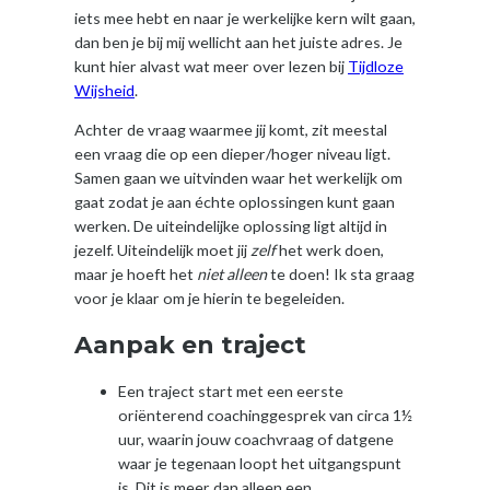
iets mee hebt en naar je werkelijke kern wilt gaan,
dan ben je bij mij wellicht aan het juiste adres. Je
kunt hier alvast wat meer over lezen bij
Tijdloze
Wijsheid
.
Achter de vraag waarmee jij komt, zit meestal
een vraag die op een dieper/hoger niveau ligt.
Samen gaan we uitvinden waar het werkelijk om
gaat zodat je aan échte oplossingen kunt gaan
werken. De uiteindelijke oplossing ligt altijd in
jezelf. Uiteindelijk moet jij
zelf
het werk doen,
maar je hoeft het
niet alleen
te doen! Ik sta graag
voor je klaar om je hierin te begeleiden.
Aanpak en traject
Een traject start met een eerste
oriënterend coachinggesprek van circa 1½
uur, waarin jouw coachvraag of datgene
waar je tegenaan loopt het uitgangspunt
is. Dit is meer dan alleen een