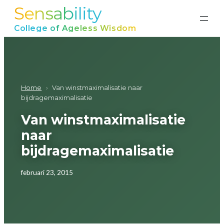
Sensability
Ga
naar
College of Ageless Wisdom
de
inhoud
Home
›
Van winstmaximalisatie naar
bijdragemaximalisatie
Van winstmaximalisatie
naar
bijdragemaximalisatie
februari 23, 2015