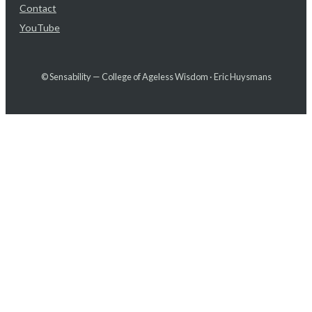
Contact
YouTube
© Sensability — College of Ageless Wisdom · Eric Huysmans