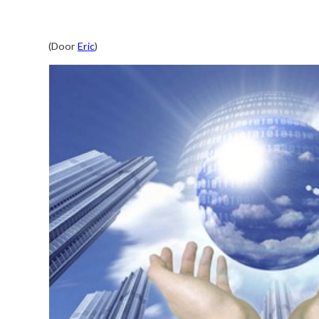
(Door
Eric
)