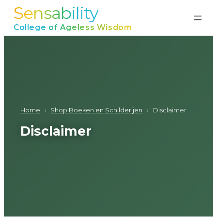
Sensability
Ga
naar
College of Ageless Wisdom
de
inhoud
Home
›
Shop Boeken en Schilderijen
›
Disclaimer
Disclaimer