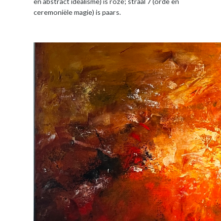
en abstract idealisme) is roze; straal 7 (orde en
ceremoniële magie) is paars.