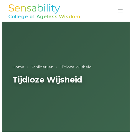
Sensability
Ga
naar
College of Ageless Wisdom
de
inhoud
Home
›
Schilderijen
›
Tijdloze Wijsheid
Tijdloze Wijsheid