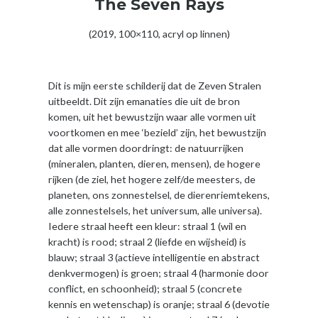
The Seven Rays
(2019, 100×110, acryl op linnen)
Dit is mijn eerste schilderij dat de Zeven Stralen
uitbeeldt. Dit zijn emanaties die uit de bron
komen, uit het bewustzijn waar alle vormen uit
voortkomen en mee ‘bezield’ zijn, het bewustzijn
dat alle vormen doordringt: de natuurrijken
(mineralen, planten, dieren, mensen), de hogere
rijken (de ziel, het hogere zelf/de meesters, de
planeten, ons zonnestelsel, de dierenriemtekens,
alle zonnestelsels, het universum, alle universa).
Iedere straal heeft een kleur: straal 1 (wil en
kracht) is rood; straal 2 (liefde en wijsheid) is
blauw; straal 3 (actieve intelligentie en abstract
denkvermogen) is groen; straal 4 (harmonie door
conflict, en schoonheid); straal 5 (concrete
kennis en wetenschap) is oranje; straal 6 (devotie