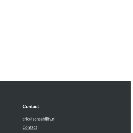
Contact
eric@sensability.nl
Contact