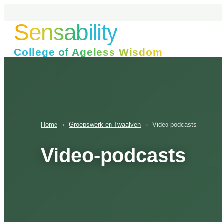
Ga
naar
Sensability
de
inhoud
College of Ageless Wisdom
Home
›
Groepswerk en Twaalven
›
Video-podcasts
Video-podcasts