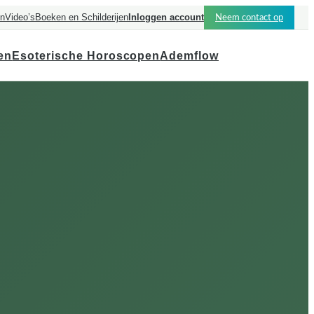
en
Video’s
Boeken en Schilderijen
Inloggen account
Neem contact op
en
Esoterische Horoscopen
Ademflow