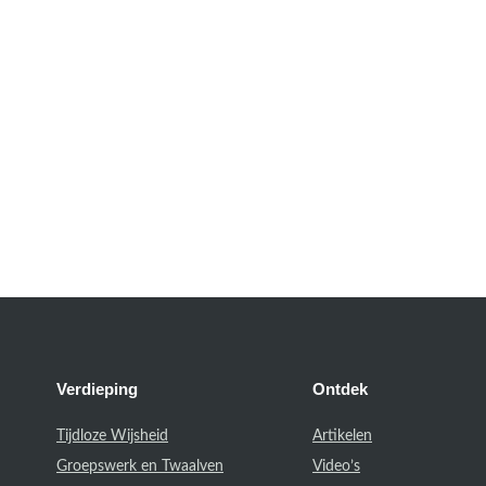
Verdieping
Ontdek
Tijdloze Wijsheid
Artikelen
Groepswerk en Twaalven
Video’s