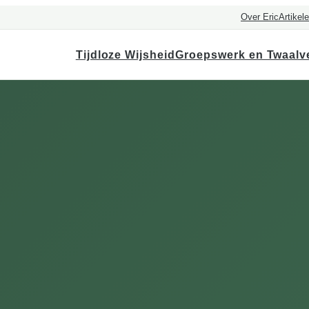
Over Eric
Artikel
Tijdloze Wijsheid
Groepswerk en Twaalv