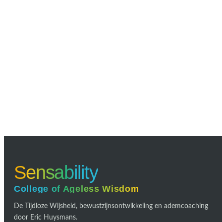
Sensability
College of Ageless Wisdom
De Tijdloze Wijsheid, bewustzijnsontwikkeling en ademcoaching
door Eric Huysmans.