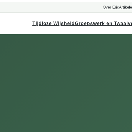
Over Eric
Artikel
Tijdloze Wijsheid
Groepswerk en Twaalv