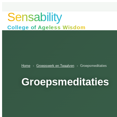
Ga
naar
Sensability
de
inhoud
College of Ageless Wisdom
Home
›
Groepswerk en Twaalven
›
Groepsmeditaties
Groepsmeditaties