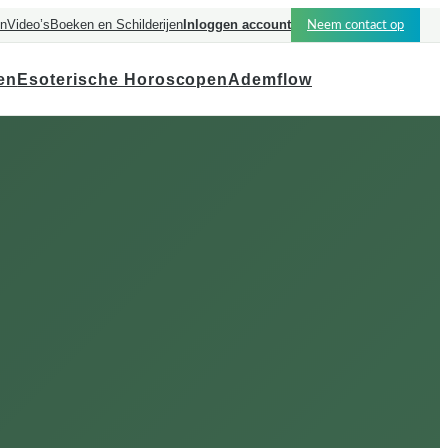
en
Video’s
Boeken en Schilderijen
Inloggen account
Neem contact op
en
Esoterische Horoscopen
Ademflow