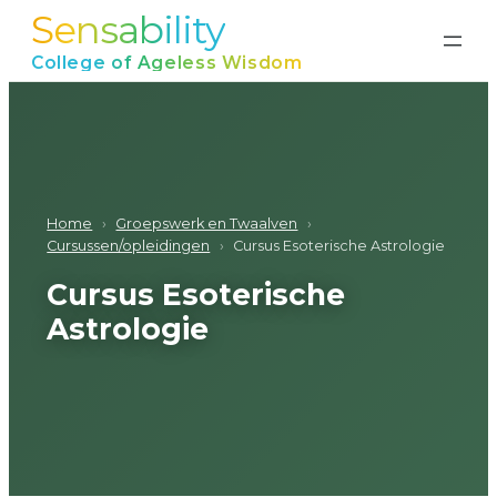
Sensability
Ga
naar
College of Ageless Wisdom
de
inhoud
Home
›
Groepswerk en Twaalven
›
Cursussen/opleidingen
›
Cursus Esoterische Astrologie
Cursus Esoterische
Astrologie