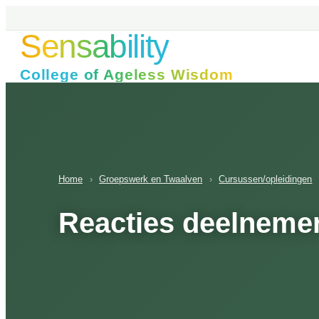
Ga
naar
Sensability
de
inhoud
College of Ageless Wisdom
Home
›
Groepswerk en Twaalven
›
Cursussen/opleidingen
Reacties deelneme