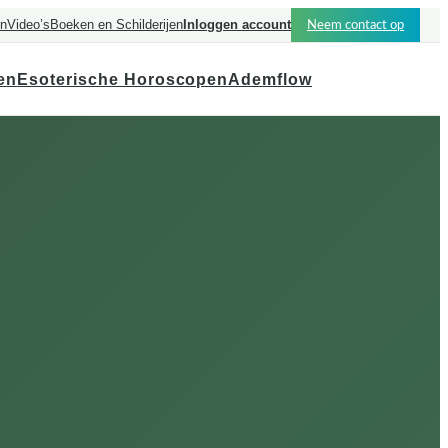
en
Video’s
Boeken en Schilderijen
Inloggen account
Neem contact op
en
Esoterische Horoscopen
Ademflow