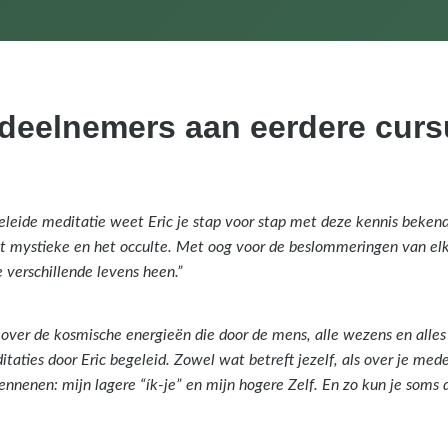
n deelnemers aan eerdere cur
eleide meditatie weet Eric je stap voor stap met deze kennis beken
n het mystieke en het occulte. Met oog voor de beslommeringen van e
e verschillende levens heen.”
n over de kosmische energieën die door de mens, alle wezens en alle
itaties door Eric begeleid. Zowel wat betreft jezelf, als over je mede
ennenen: mijn lagere “ík-je” en mijn hogere Zelf. En zo kun je soms dic