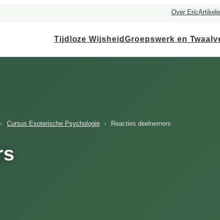
Over Eric
Artikel
Tijdloze Wijsheid
Groepswerk en Twaalv
›
Cursus Esoterische Psychologie
›
Reacties deelnemers
rs