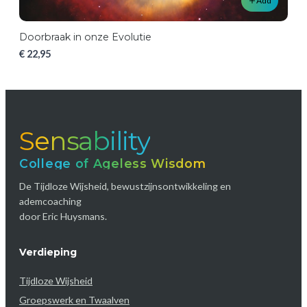
Add
Doorbraak in onze Evolutie
€ 22,95
Sensability
College of Ageless Wisdom
De Tijdloze Wijsheid, bewustzijnsontwikkeling en
ademcoaching
door Eric Huysmans.
Verdieping
Tijdloze Wijsheid
Groepswerk en Twaalven