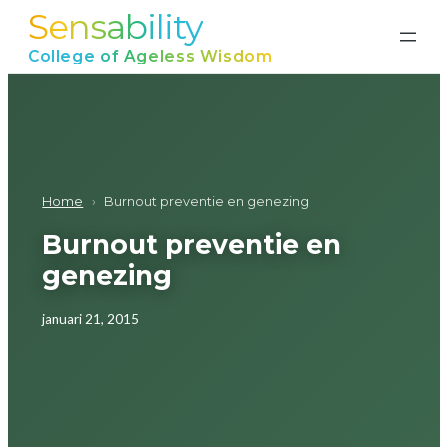
Sensability
Ga
naar
College of Ageless Wisdom
de
inhoud
Home
›
Burnout preventie en genezing
Burnout preventie en
genezing
januari 21, 2015