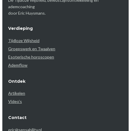
De Tijdloze Wijsheid, bewustzijnsontwikkeling en
ademcoaching
door Eric Huysmans.
Verdieping
Tijdloze Wijsheid
Groepswerk en Twaalven
Esoterische horoscopen
Ademflow
Ontdek
Artikelen
Video’s
Contact
eric@sensability.nl