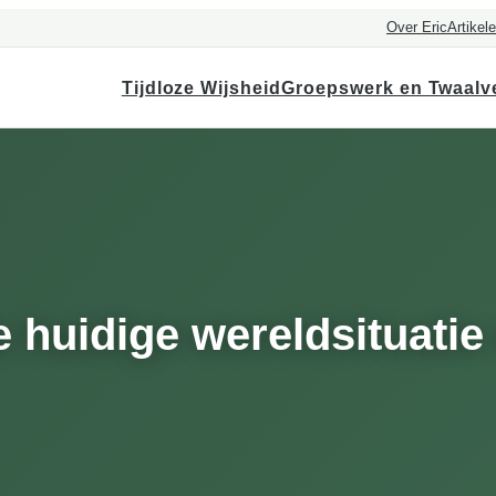
Over Eric
Artikel
Tijdloze Wijsheid
Groepswerk en Twaalv
e huidige wereldsituatie