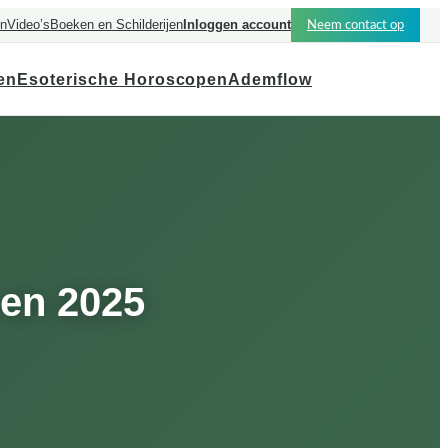
en
Video’s
Boeken en Schilderijen
Inloggen account
Neem contact op
en
Esoterische Horoscopen
Ademflow
 en 2025