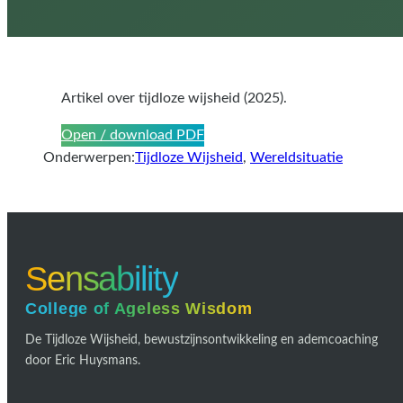
Artikel over tijdloze wijsheid (2025).
Open / download PDF
Onderwerpen:
Tijdloze Wijsheid
, 
Wereldsituatie
Sensability
College of Ageless Wisdom
De Tijdloze Wijsheid, bewustzijnsontwikkeling en ademcoaching
door Eric Huysmans.