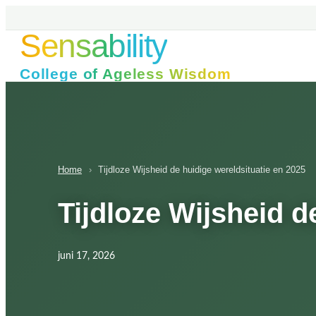
Ga
naar
Sensability
de
inhoud
College of Ageless Wisdom
Home
›
Tijdloze Wijsheid de huidige wereldsituatie en 2025
Tijdloze Wijsheid d
juni 17, 2026