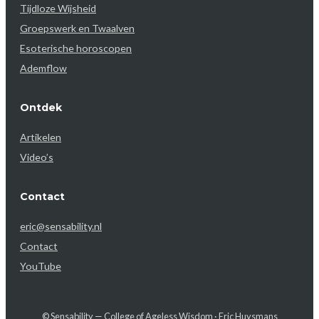
Tijdloze Wijsheid
Groepswerk en Twaalven
Esoterische horoscopen
Ademflow
Ontdek
Artikelen
Video’s
Contact
eric@sensability.nl
Contact
YouTube
© Sensability — College of Ageless Wisdom · Eric Huysmans