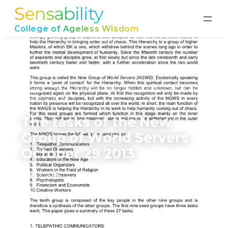
Sensability
Ga
naar
College of Ageless Wisdom
de
inhoud
Home
›
The tasks of the New Group of World Servers
October 29 2013
The tasks of the New
Group of World Servers
October 29 2013
juni 17, 2026