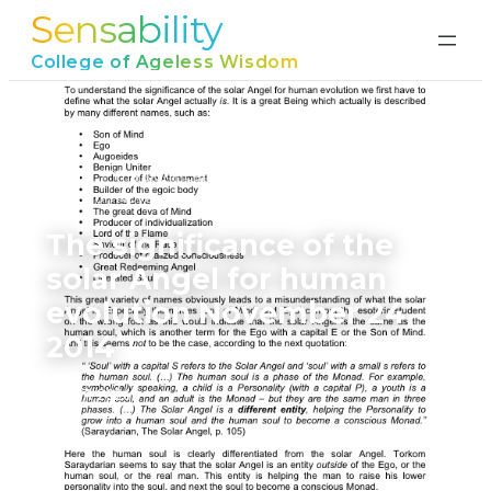
Sensability
Ga
naar
College of Ageless Wisdom
de
inhoud
Home
›
The significance of the solar Angel for human
evolution November 24 2014
The significance of the
solar Angel for human
evolution November 24
2014
juni 17, 2026