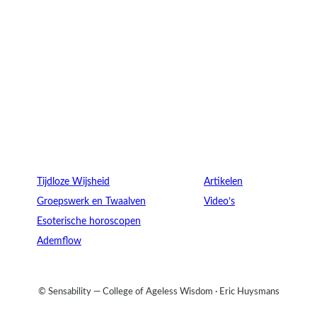
Verdieping
Ontdek
Tijdloze Wijsheid
Artikelen
Groepswerk en Twaalven
Video’s
Esoterische horoscopen
Ademflow
© Sensability — College of Ageless Wisdom · Eric Huysmans