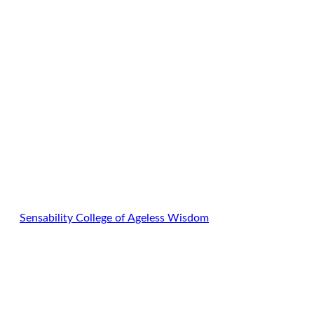
Ga
naar
de
inhoud
Sensability
College of Ageless Wisdom