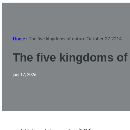
Home
›
The five kingdoms of nature October 27 2014
The five kingdoms of
juni 17, 2026