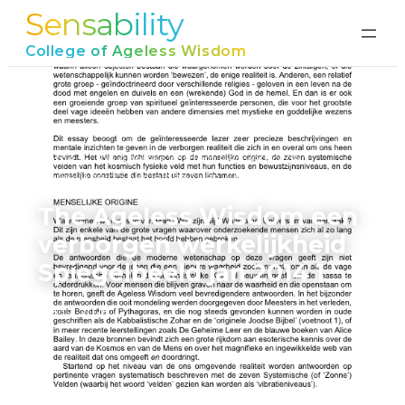
Sensability
Ga
naar
College of Ageless Wisdom
de
inhoud
Home
›
The Ageless Wisdom een verborgen
werkelijkheid Spiegelbeeld jan 2014 1
The Ageless Wisdom een
verborgen werkelijkheid
Spiegelbeeld jan 2014 1
juni 17, 2026