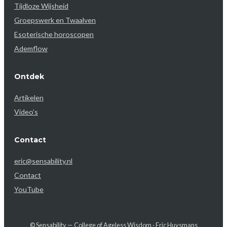
Tijdloze Wijsheid
Groepswerk en Twaalven
Esoterische horoscopen
Ademflow
Ontdek
Artikelen
Video’s
Contact
eric@sensability.nl
Contact
YouTube
© Sensability — College of Ageless Wisdom · Eric Huysmans