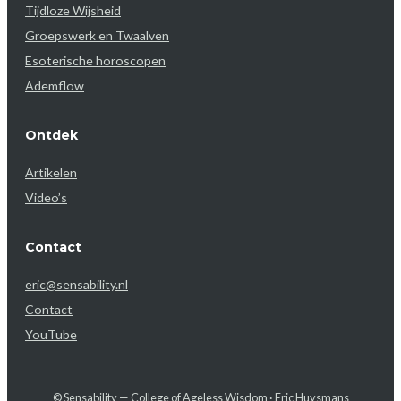
Tijdloze Wijsheid
Groepswerk en Twaalven
Esoterische horoscopen
Ademflow
Ontdek
Artikelen
Video’s
Contact
eric@sensability.nl
Contact
YouTube
© Sensability — College of Ageless Wisdom · Eric Huysmans