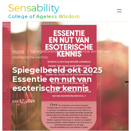
Sensability
Ga
naar
College of Ageless Wisdom
de
inhoud
Home
›
Spiegelbeeld okt 2025 Essentie en nut van
esoterische kennis
Spiegelbeeld okt 2025
Essentie en nut van
esoterische kennis
juni 17, 2026