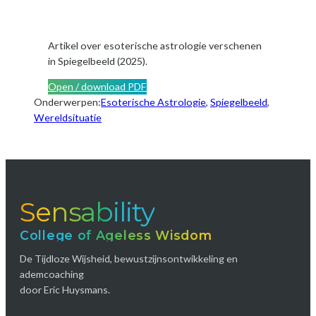
Artikel over esoterische astrologie verschenen
in Spiegelbeeld (2025).
Open / download PDF
Onderwerpen:
Esoterische Astrologie
, 
Spiegelbeeld
, 
Wereldsituatie
Sensability
College of Ageless Wisdom
De Tijdloze Wijsheid, bewustzijnsontwikkeling en
ademcoaching
door Eric Huysmans.