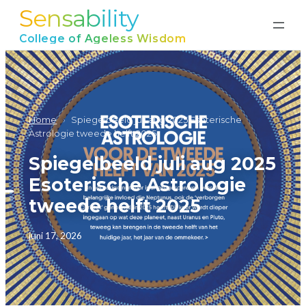
Sensability
Ga
naar
College of Ageless Wisdom
de
inhoud
Home
›
Spiegelbeeld juli aug 2025 Esoterische
Astrologie tweede helft 2025
Spiegelbeeld juli aug 2025
Esoterische Astrologie
tweede helft 2025
juni 17, 2026