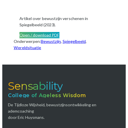
Artikel over bewustzijn verschenen in
Spiegelbeeld (2023).
Open / download PDF
Onderwerpen:
Bewustzijn
, 
Spiegelbeeld
, 
Wereldsituatie
Sensability
College of Ageless Wisdom
De Tijdloze Wijsheid, bewustzijnsontwikkeling en
ademcoaching
door Eric Huysmans.