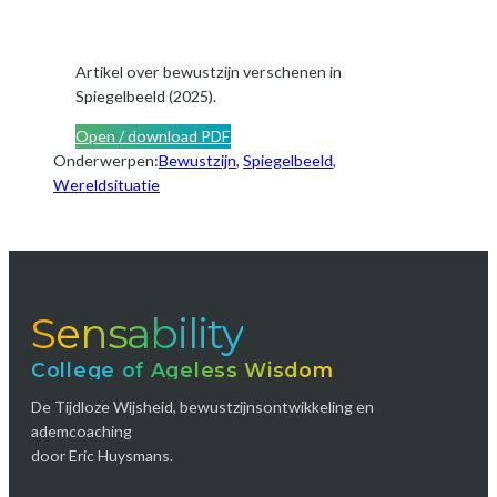
Artikel over bewustzijn verschenen in
Spiegelbeeld (2025).
Open / download PDF
Onderwerpen:
Bewustzijn
, 
Spiegelbeeld
, 
Wereldsituatie
Sensability
College of Ageless Wisdom
De Tijdloze Wijsheid, bewustzijnsontwikkeling en
ademcoaching
door Eric Huysmans.