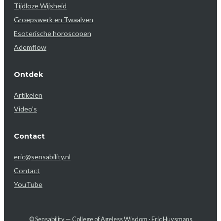
Tijdloze Wijsheid
Groepswerk en Twaalven
Esoterische horoscopen
Ademflow
Ontdek
Artikelen
Video’s
Contact
eric@sensability.nl
Contact
YouTube
© Sensability — College of Ageless Wisdom · Eric Huysmans