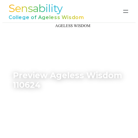
Sensability
Ga
naar
College of Ageless Wisdom
de
inhoud
Home
›
Preview Ageless Wisdom 110624
Preview Ageless Wisdom
110624
juni 17, 2026