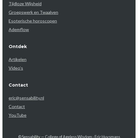
Tijdloze Wijsheid
Groepswerk en Twaalven
Esoterische horoscopen
Ademflow
Ontdek
Artikelen
Video’s
Contact
eric@sensability.nl
Contact
YouTube
© Sensability — College of Ageless Wisdom · Eric Huysmans