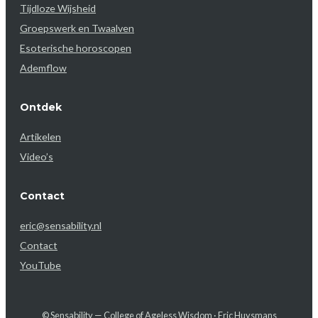
Tijdloze Wijsheid
Groepswerk en Twaalven
Esoterische horoscopen
Ademflow
Ontdek
Artikelen
Video’s
Contact
eric@sensability.nl
Contact
YouTube
© Sensability — College of Ageless Wisdom · Eric Huysmans