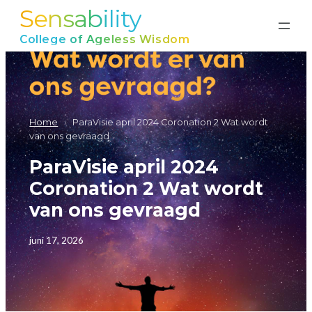
Sensability
Ga
naar
College of Ageless Wisdom
de
inhoud
Home
›
ParaVisie april 2024 Coronation 2 Wat wordt
van ons gevraagd
ParaVisie april 2024
Coronation 2 Wat wordt
van ons gevraagd
juni 17, 2026