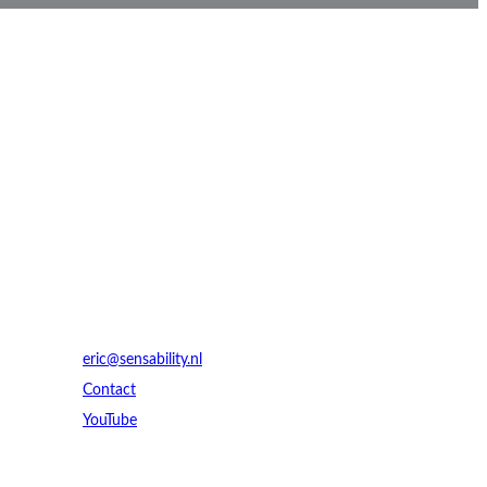
Contact
eric@sensability.nl
Contact
YouTube