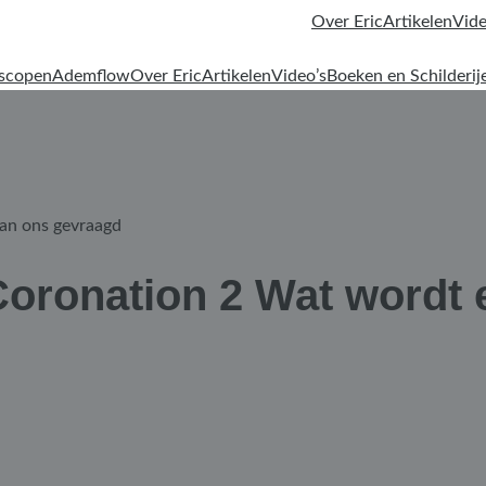
Over Eric
Artikelen
Vide
oscopen
Ademflow
Over Eric
Artikelen
Video’s
Boeken en Schilderij
van ons gevraagd
 Coronation 2 Wat wordt