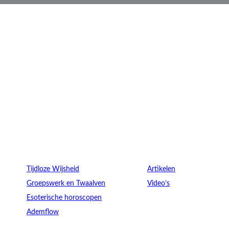
Verdieping
Ontdek
Tijdloze Wijsheid
Artikelen
Groepswerk en Twaalven
Video’s
Esoterische horoscopen
Ademflow