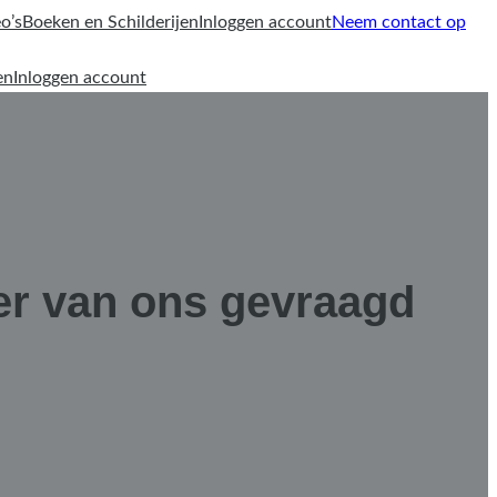
o’s
Boeken en Schilderijen
Inloggen account
Neem contact op
en
Inloggen account
 er van ons gevraagd