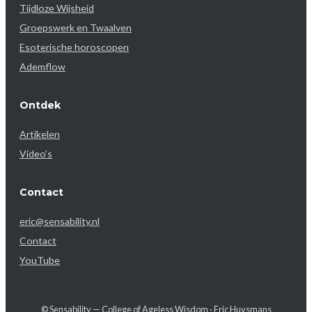
Tijdloze Wijsheid
Groepswerk en Twaalven
Esoterische horoscopen
Ademflow
Ontdek
Artikelen
Video’s
Contact
eric@sensability.nl
Contact
YouTube
© Sensability — College of Ageless Wisdom · Eric Huysmans