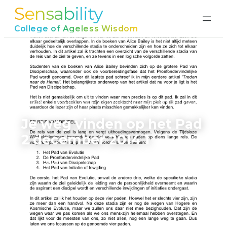
Sensability
Ga
naar
College of Ageless Wisdom
de
inhoud
Home
›
Je weg vinden op het Pad 2 december 2014 1
Je weg vinden op het Pad
2 december 2014 1
juni 17, 2026