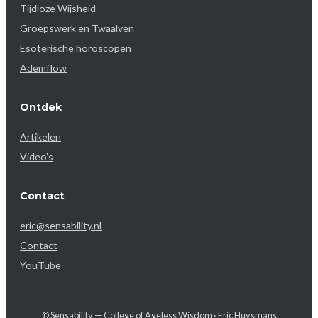
Tijdloze Wijsheid
Groepswerk en Twaalven
Esoterische horoscopen
Ademflow
Ontdek
Artikelen
Video’s
Contact
eric@sensability.nl
Contact
YouTube
© Sensability — College of Ageless Wisdom · Eric Huysmans