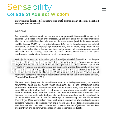
Sensability
Ga
naar
College of Ageless Wisdom
de
inhoud
Home
›
Hoe leiden we onze kinderen op 1 maart 2014
Hoe leiden we onze
kinderen op 1 maart 2014
juni 17, 2026