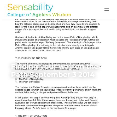
Sensability
Ga
naar
College of Ageless Wisdom
de
inhoud
Home
›
Finding your way on the Path September 3
2014
Finding your way on the
Path September 3 2014
juni 17, 2026