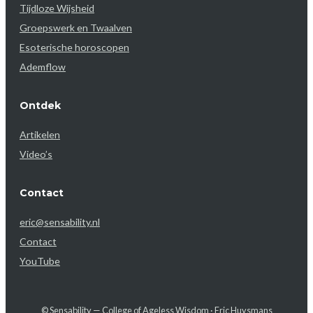
Tijdloze Wijsheid
Groepswerk en Twaalven
Esoterische horoscopen
Ademflow
Ontdek
Artikelen
Video’s
Contact
eric@sensability.nl
Contact
YouTube
© Sensability — College of Ageless Wisdom · Eric Huysmans