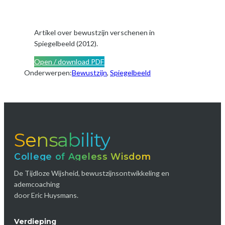
Artikel over bewustzijn verschenen in
Spiegelbeeld (2012).
Open / download PDF
Onderwerpen:
Bewustzijn
, 
Spiegelbeeld
Sensability
College of Ageless Wisdom
De Tijdloze Wijsheid, bewustzijnsontwikkeling en
ademcoaching
door Eric Huysmans.
Verdieping