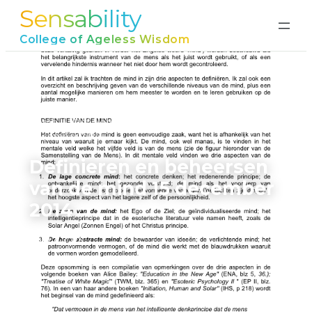
Sensability
Ga
naar
College of Ageless Wisdom
de
inhoud
Home
›
Definieren en beheersen van de mind 15
december 2014
Definieren en beheersen
van de mind 15 december
2014
juni 17, 2026