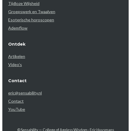
Tijdloze Wijsheid
Groepswerk en Twaalven
Esoterische horoscopen
Ademflow
Ontdek
Artikelen
Video’s
Contact
eric@sensability.nl
Contact
YouTube
© Sensability — College of Ageless Wisdom · Eric Huysmans