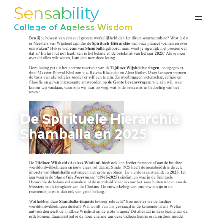
Sensability
Ga
naar
College of Ageless Wisdom
de
inhoud
Home
›
De Spirituele Hierarchie Shamballa en 2025
De Spirituele Hierarchie
Shamballa en 2025
juni 17, 2026