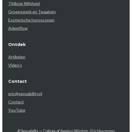
Tijdloze Wijsheid
Groepswerk en Twaalven
Esoterische horoscopen
Ademflow
Ontdek
Artikelen
Video’s
Contact
eric@sensability.nl
Contact
YouTube
© Sensability — College of Ageless Wisdom · Eric Huysmans