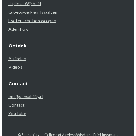
Tijdloze Wijsheid
Groepswerk en Twaalven
Esoterische horoscopen
Ademflow
Ontdek
Artikelen
Video’s
Contact
eric@sensability.nl
Contact
YouTube
© Sensability — College of Ageless Wisdom · Eric Huysmans