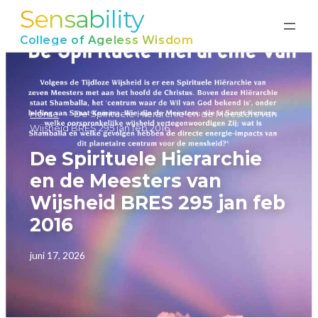
Sensability
Ga
naar
College of Ageless Wisdom
de
inhoud
Home
›
De Spirituele Hierarchie en de Meesters van
Wijsheid BRES 295 jan feb 2016
De Spirituele Hierarchie
en de Meesters van
Wijsheid BRES 295 jan feb
2016
juni 17, 2026