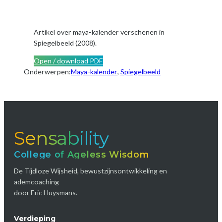
Artikel over maya-kalender verschenen in
Spiegelbeeld (2008).
Open / download PDF
Onderwerpen:
Maya-kalender
, 
Spiegelbeeld
Sensability
College of Ageless Wisdom
De Tijdloze Wijsheid, bewustzijnsontwikkeling en
ademcoaching
door Eric Huysmans.
Verdieping