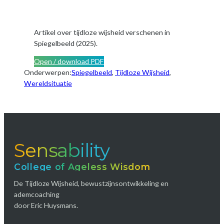
Artikel over tijdloze wijsheid verschenen in
Spiegelbeeld (2025).
Open / download PDF
Onderwerpen:
Spiegelbeeld
, 
Tijdloze Wijsheid
, 
Wereldsituatie
Sensability
College of Ageless Wisdom
De Tijdloze Wijsheid, bewustzijnsontwikkeling en
ademcoaching
door Eric Huysmans.