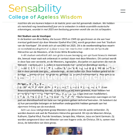
Sensability
Ga
naar
College of Ageless Wisdom
de
inhoud
Home
›
De huidige systeemcrisis de Spirituele
Hierarchie en 2025 Spiegelbeeld november 2022
De huidige systeemcrisis
de Spirituele Hierarchie
en 2025 Spiegelbeeld
november 2022
juni 17, 2026