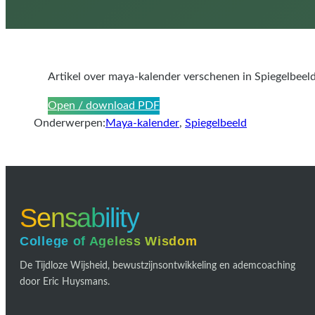
Artikel over maya-kalender verschenen in Spiegelbeeld
Open / download PDF
Onderwerpen:
Maya-kalender
, 
Spiegelbeeld
Sensability
College of Ageless Wisdom
De Tijdloze Wijsheid, bewustzijnsontwikkeling en ademcoaching
door Eric Huysmans.