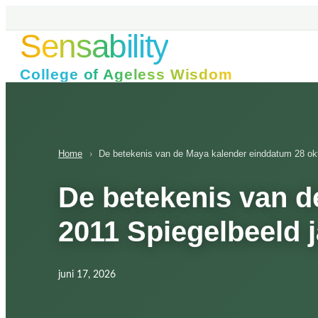
Ga
naar
Sensability
de
inhoud
College of Ageless Wisdom
Home
›
De betekenis van de Maya kalender einddatum 28 okt
De betekenis van d
2011 Spiegelbeeld 
juni 17, 2026