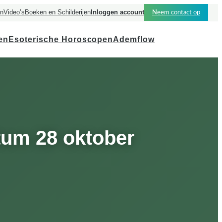
en
Video’s
Boeken en Schilderijen
Inloggen account
Neem contact op
en
Esoterische Horoscopen
Ademflow
tum 28 oktober