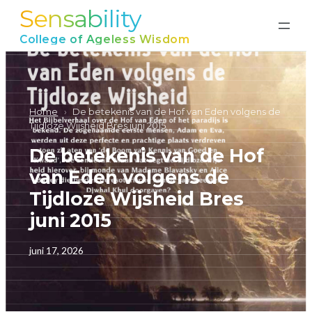
Sensability
Ga
naar
College of Ageless Wisdom
de
inhoud
Home
›
De betekenis van de Hof van Eden volgens de
Tijdloze Wijsheid Bres juni 2015
De betekenis van de Hof
van Eden volgens de
Tijdloze Wijsheid Bres
juni 2015
juni 17, 2026