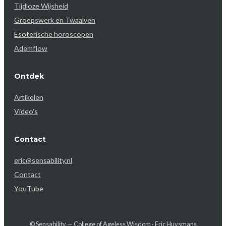
Tijdloze Wijsheid
Groepswerk en Twaalven
Esoterische horoscopen
Ademflow
Ontdek
Artikelen
Video’s
Contact
eric@sensability.nl
Contact
YouTube
© Sensability — College of Ageless Wisdom · Eric Huysmans