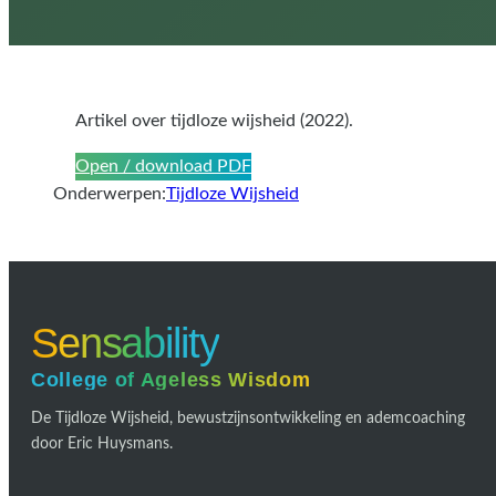
Artikel over tijdloze wijsheid (2022).
Open / download PDF
Onderwerpen:
Tijdloze Wijsheid
Sensability
College of Ageless Wisdom
De Tijdloze Wijsheid, bewustzijnsontwikkeling en ademcoaching
door Eric Huysmans.