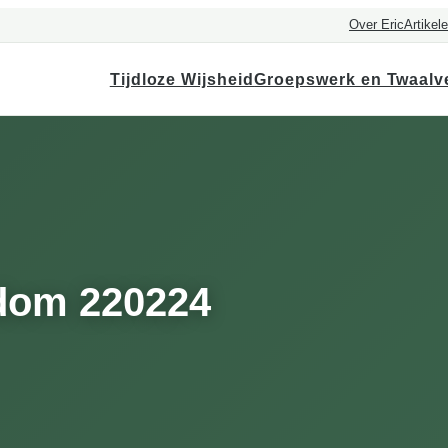
Over Eric
Artikel
Tijdloze Wijsheid
Groepswerk en Twaalv
dom 220224