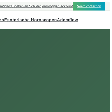
en
Video’s
Boeken en Schilderijen
Inloggen account
Neem contact op
en
Esoterische Horoscopen
Ademflow