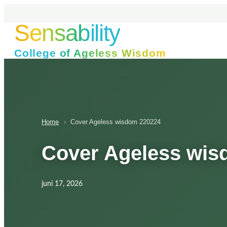
Ga
naar
Sensability
de
inhoud
College of Ageless Wisdom
Home
›
Cover Ageless wisdom 220224
Cover Ageless wis
juni 17, 2026