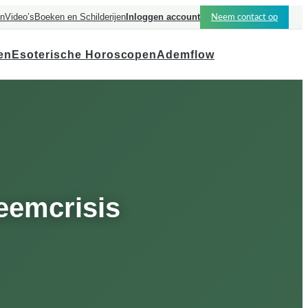
en
Video’s
Boeken en Schilderijen
Inloggen account
Neem contact op
en
Esoterische Horoscopen
Ademflow
teemcrisis