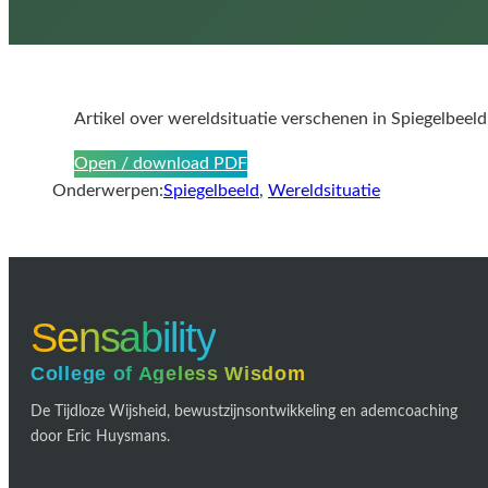
Artikel over wereldsituatie verschenen in Spiegelbeeld
Open / download PDF
Onderwerpen:
Spiegelbeeld
, 
Wereldsituatie
Sensability
College of Ageless Wisdom
De Tijdloze Wijsheid, bewustzijnsontwikkeling en ademcoaching
door Eric Huysmans.