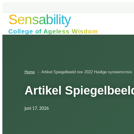
Ga
naar
Sensability
de
inhoud
College of Ageless Wisdom
Home
›
Artikel Spiegelbeeld nov 2022 Huidige systeemcrisis
Artikel Spiegelbee
juni 17, 2026