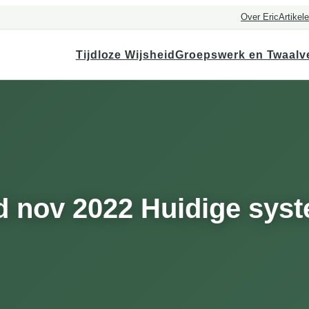
Over Eric
Artikel
Tijdloze Wijsheid
Groepswerk en Twaalv
ld nov 2022 Huidige sys