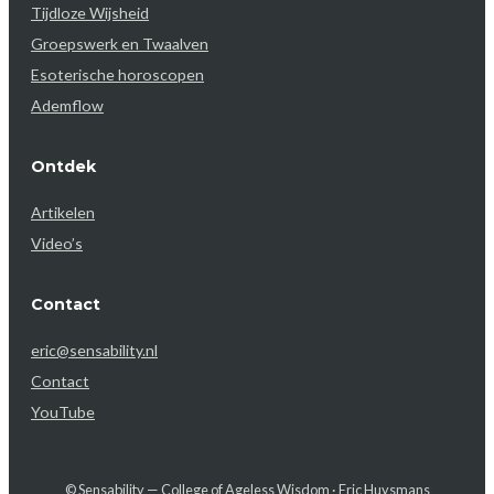
Tijdloze Wijsheid
Groepswerk en Twaalven
Esoterische horoscopen
Ademflow
Ontdek
Artikelen
Video’s
Contact
eric@sensability.nl
Contact
YouTube
© Sensability — College of Ageless Wisdom · Eric Huysmans