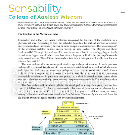
Sensability
Ga
naar
College of Ageless Wisdom
de
inhoud
Home
›
Article The last twenty fold acceleration in the
Mayan Calendar
Article The last twenty
fold acceleration in the
Mayan Calendar
juni 17, 2026