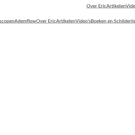
Over Eric
Artikelen
Vide
oscopen
Ademflow
Over Eric
Artikelen
Video’s
Boeken en Schilderij