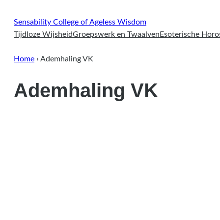
Ga
naar
Sensability
College of Ageless Wisdom
de
Tijdloze Wijsheid
Groepswerk en Twaalven
Esoterische Hor
inhoud
Home
›
Ademhaling VK
Ademhaling VK
juni 17, 2026