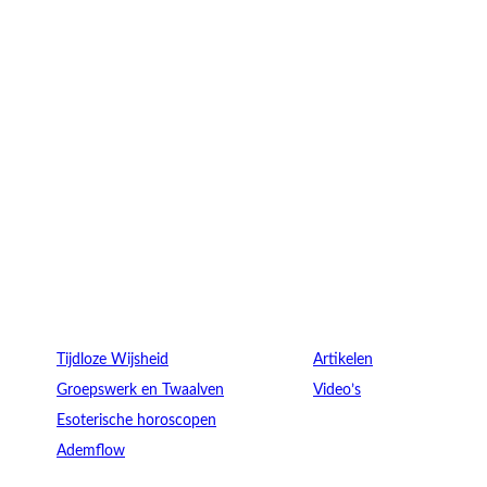
Verdieping
Ontdek
Tijdloze Wijsheid
Artikelen
Groepswerk en Twaalven
Video’s
Esoterische horoscopen
Ademflow