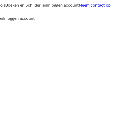
o’s
Boeken en Schilderijen
Inloggen account
Neem contact op
en
Inloggen account