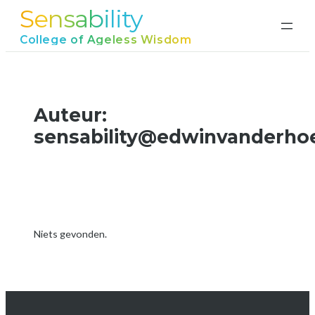
Sensability
Ga
naar
College of Ageless Wisdom
de
inhoud
Auteur:
sensability@edwinvanderho
Niets gevonden.