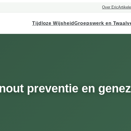
Over Eric
Artikel
Tijdloze Wijsheid
Groepswerk en Twaalv
out preventie en genez