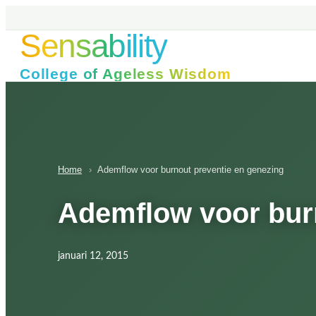
Ga
naar
Sensability
de
inhoud
College of Ageless Wisdom
Home
›
Ademflow voor burnout preventie en genezing
Ademflow voor burn
januari 12, 2015