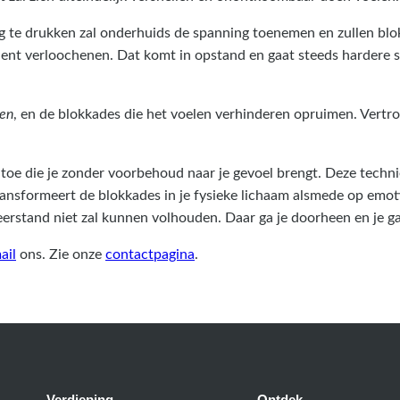
g te drukken zal onderhuids de spanning toenemen en zullen blok
nent verloochenen. Dat komt in opstand en gaat steeds hardere s
len
, en de blokkades die het voelen verhinderen opruimen. Vertr
k toe die je zonder voorbehoud naar je gevoel brengt. Deze tech
transformeert de blokkades in je fysieke lichaam alsmede op emoti
 weerstand niet zal kunnen volhouden. Daar ga je doorheen en je g
ail
ons. Zie onze
contactpagina
.
Verdieping
Ontdek