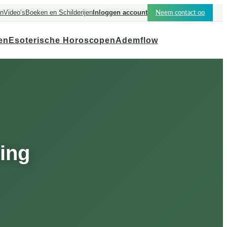
en
Video’s
Boeken en Schilderijen
Inloggen account
Neem contact op
en
Esoterische Horoscopen
Ademflow
ing